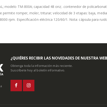
; modelo TM-800A; capacidad 48 onz; .contenedor de policarbonato i
e permite romper, moler, triturar; velocidad de 3 etapas: baja, medi
000 rpm. Especificación eléctrica 120/60/1. Nota: cápsula para ruido
¿QUIÉRES RECIBIR LAS NOVEDADES DE NUESTRA WE
Obtenga toda la información más reciente.
Suscríbete hoy al boletín informativo.
la