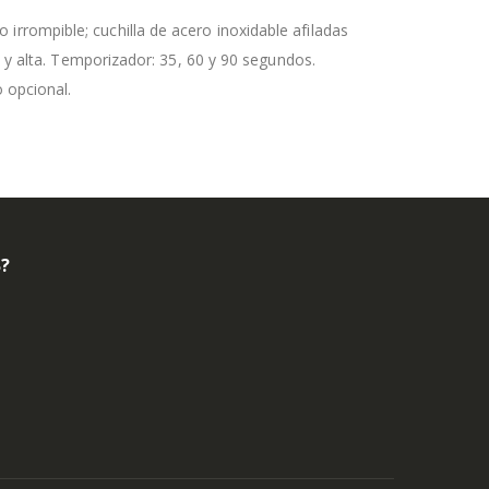
rrompible; cuchilla de acero inoxidable afiladas
a y alta. Temporizador: 35, 60 y 90 segundos.
 opcional.
B?