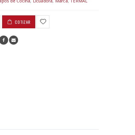
ipos de Cocina
,
Licuadora
,
Marca
,
TERMAL
COTIZAR