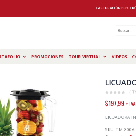
FACTURACIÓN ELECTR
RTAFOLIO
PROMOCIONES
TOUR VIRTUAL
VIDEOS
C
LICUADO
( T
0
$
197,99
+ IVA
out
of
5
LICUADORA IN
SKU:
TM-800A