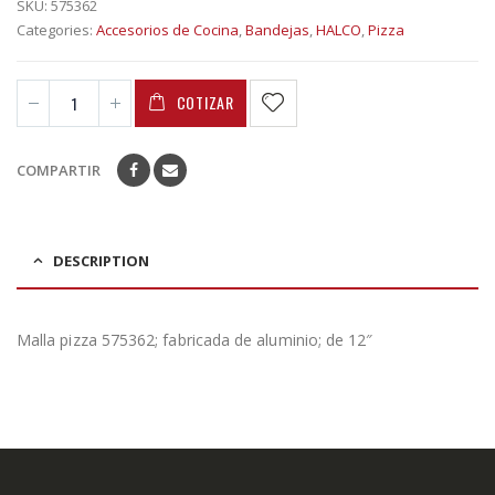
SKU:
575362
Categories:
Accesorios de Cocina
,
Bandejas
,
HALCO
,
Pizza
COTIZAR
COMPARTIR
DESCRIPTION
Malla pizza 575362; fabricada de aluminio; de 12″