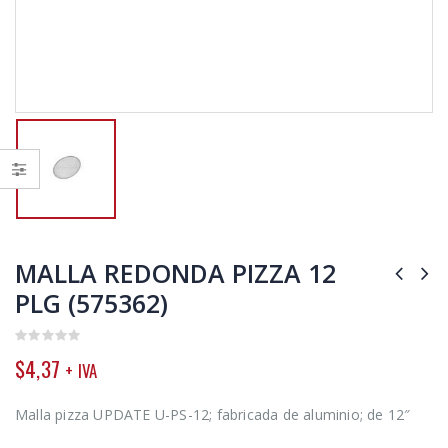
MALLA REDONDA PIZZA 12
PLG (575362)
0
$
4,37
+ IVA
out
of
5
Malla pizza UPDATE U-PS-12; fabricada de aluminio; de 12″