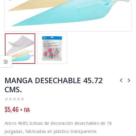
MANGA DESECHABLE 45.72
CMS.
0
$
5,46
+ IVA
out
of
5
Ateco 4685; bolsas de decoración desechables de 18
pulgadas, fabricadas en plástico transparente.