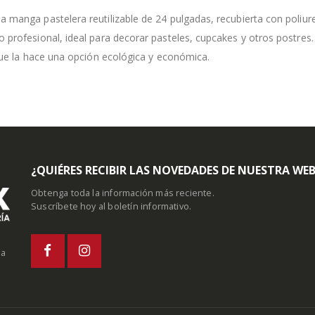
 manga pastelera reutilizable de 24 pulgadas, recubierta con poliure
 profesional, ideal para decorar pasteles, cupcakes y otros postres. 
 que la hace una opción ecológica y económica.
¿QUIÉRES RECIBIR LAS NOVEDADES DE NUESTRA WE
Obtenga toda la información más reciente.
Suscríbete hoy al boletín informativo.
la