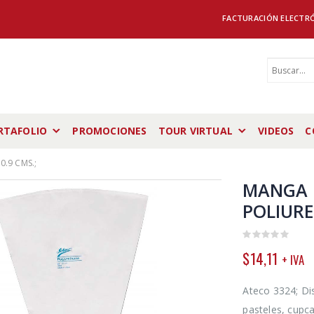
FACTURACIÓN ELECTR
RTAFOLIO
PROMOCIONES
TOUR VIRTUAL
VIDEOS
C
.9 CMS.;
MANGA 
POLIURE
0
$
14,11
+ IVA
out
of
5
Ateco 3324; Di
pasteles, cupca