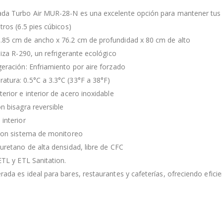
ada Turbo Air MUR-28-N es una excelente opción para mantener tus 
tros (6.5 pies cúbicos)
.85 cm de ancho x 76.2 cm de profundidad x 80 cm de alto
iliza R-290, un refrigerante ecológico
geración: Enfriamiento por aire forzado
atura: 0.5°C a 3.3°C (33°F a 38°F)
terior e interior de acero inoxidable
on bisagra reversible
 interior
l con sistema de monitoreo
iuretano de alta densidad, libre de CFC
 ETL y ETL Sanitation.
rada es ideal para bares, restaurantes y cafeterías, ofreciendo eficie