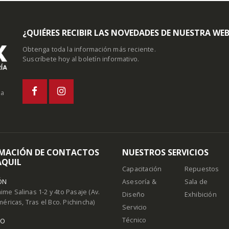
¿QUIÉRES RECIBIR LAS NOVEDADES DE NUESTRA WE
Obtenga toda la información más reciente.
Suscríbete hoy al boletín informativo.
la
MACIÓN DE CONTACTOS
NUESTROS SERVICIOS
QUIL
Capacitación
Repuestos
ÓN
Asesoría &
Sala de
Jaime Salinas 1-2 y 4to Pasaje (Av.
Diseño
Exhibición
méricas, Tras el Bco. Pichincha)
Servicio
Técnico
NO