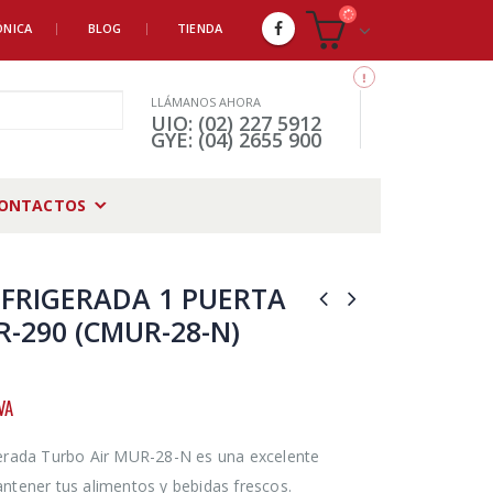
ÓNICA
BLOG
TIENDA
LLÁMANOS AHORA
UIO: (02) 227 5912
GYE: (04) 2655 900
ONTACTOS
FRIGERADA 1 PUERTA
 R-290 (CMUR-28-N)
VA
erada Turbo Air MUR-28-N es una excelente
ntener tus alimentos y bebidas frescos.