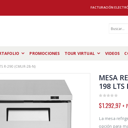
FACTURACIÓN ELECTR
RTAFOLIO
PROMOCIONES
TOUR VIRTUAL
VIDEOS
C
TS R-290 (CMUR-28-N)
MESA RE
198 LTS
0
$
1.292,97
+ I
out
of
5
La mesa refrig
opción para ma