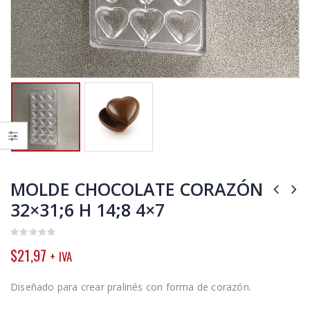
MOLDE CHOCOLATE CORAZÓN
32×31;6 H 14;8 4×7
0
$
21,97
+ IVA
out
of
5
Diseñado para crear pralinés con forma de corazón.