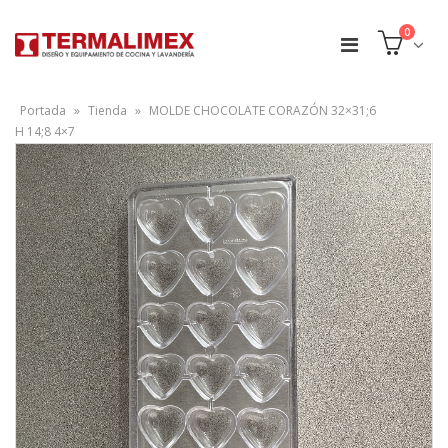
0
Portada
»
Tienda
»
MOLDE CHOCOLATE CORAZÓN 32×31;6
H 14;8 4×7