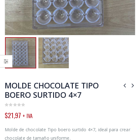
MOLDE CHOCOLATE TIPO
BOERO SURTIDO 4×7
0
$
21,97
+ IVA
out
of
5
Molde de chocolate Tipo boero surtido 4×7, ideal para crear
chocolate de tamaño uniforme.