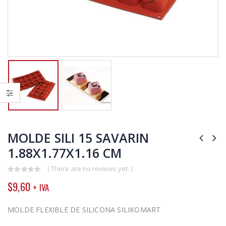
MOLDE SILI 15 SAVARIN
1.88X1.77X1.16 CM
( There are no reviews yet. )
0
$
9,60
+ IVA
out
of
5
MOLDE FLEXIBLE DE SILICONA SILIKOMART