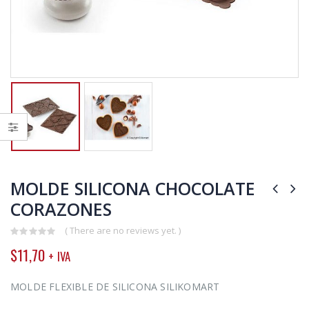
MOLDE SILICONA CHOCOLATE
CORAZONES
( There are no reviews yet. )
0
$
11,70
+ IVA
out
of
5
MOLDE FLEXIBLE DE SILICONA SILIKOMART