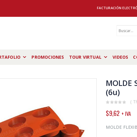
FACTURACIÓN ELECTR
RTAFOLIO
PROMOCIONES
TOUR VIRTUAL
VIDEOS
C
MOLDE S
(6u)
( T
0
$
9,62
+ IVA
out
of
5
MOLDE FLEXIB