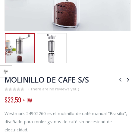
MOLINILLO DE CAFE S/S
( There are no reviews yet. )
0
$
23,59
+ IVA
out
of
5
Westmark 24902260 es el molinillo de café manual “Brasilia”,
diseñado para moler granos de café sin necesidad de
electricidad.