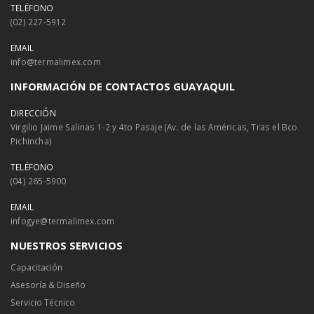
TELÉFONO
(02) 227-5912
EMAIL
info@termalimex.com
INFORMACIÓN DE CONTACTOS GUAYAQUIL
DIRECCIÓN
Virgilio Jaime Salinas 1-2 y 4to Pasaje (Av. de las Américas, Tras el Bco.
Pichincha)
TELÉFONO
(04) 265-5900
EMAIL
infogye@termalimex.com
NUESTROS SERVICIOS
Capacitación
Asesoría & Diseño
Servicio Técnico