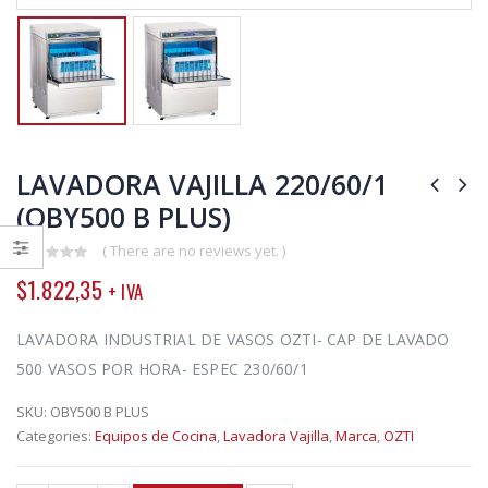
LAVADORA VAJILLA 220/60/1
(OBY500 B PLUS)
( There are no reviews yet. )
0
$
1.822,35
+ IVA
out
of
5
LAVADORA INDUSTRIAL DE VASOS OZTI- CAP DE LAVADO
500 VASOS POR HORA- ESPEC 230/60/1
SKU:
OBY500 B PLUS
Categories:
Equipos de Cocina
,
Lavadora Vajilla
,
Marca
,
OZTI