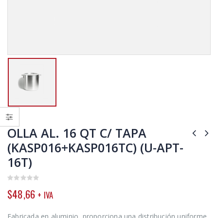
OLLA AL. 16 QT C/ TAPA
(KASP016+KASP016TC) (U-APT-
16T)
0
$
48,66
+ IVA
out
of
5
Fabricada en aluminio, proporciona una distribución uniforme