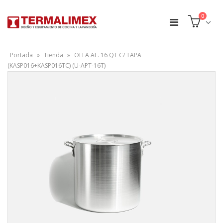
0
Portada
»
Tienda
»
OLLA AL. 16 QT C/ TAPA
(KASP016+KASP016TC) (U-APT-16T)