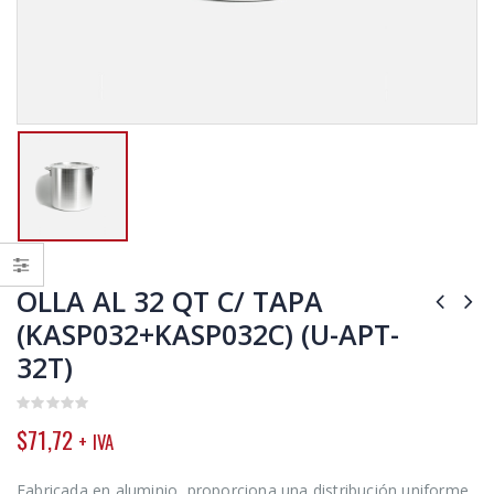
OLLA AL 32 QT C/ TAPA
(KASP032+KASP032C) (U-APT-
32T)
0
$
71,72
+ IVA
out
of
5
Fabricada en aluminio, proporciona una distribución uniforme