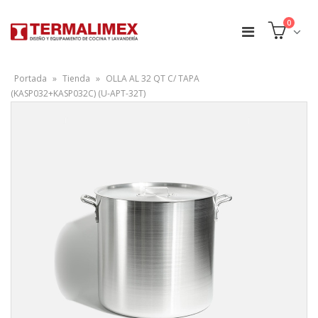
0
Portada
»
Tienda
»
OLLA AL 32 QT C/ TAPA
(KASP032+KASP032C) (U-APT-32T)