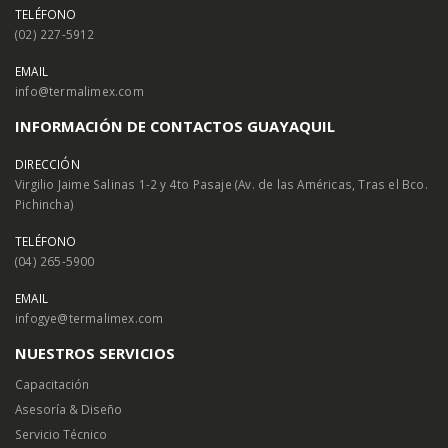
TELÉFONO
(02) 227-5912
EMAIL
info@termalimex.com
INFORMACIÓN DE CONTACTOS GUAYAQUIL
DIRECCIÓN
Virgilio Jaime Salinas 1-2 y 4to Pasaje (Av. de las Américas, Tras el Bco.
Pichincha)
TELÉFONO
(04) 265-5900
EMAIL
infogye@termalimex.com
NUESTROS SERVICIOS
Capacitación
Asesoría & Diseño
Servicio Técnico