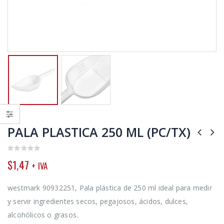
PALA PLASTICA 250 ML (PC/TX)
0
$
1,47
+ IVA
out
of
5
westmark 90932251, Pala plástica de 250 ml ideal para medir
y servir ingredientes secos, pegajosos, ácidos, dulces,
alcohólicos o grasos.