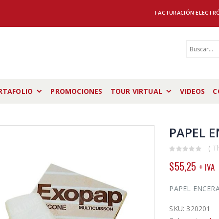
FACTURACIÓN ELECTR
RTAFOLIO
PROMOCIONES
TOUR VIRTUAL
VIDEOS
C
PAPEL E
( T
0
$
55,25
+ IVA
out
of
5
PAPEL ENCER
SKU:
320201