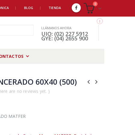
0
ÓNICA
BLOG
TIENDA
LLÁMANOS AHORA
UIO: (02) 227 5912
GYE: (04) 2655 900
ONTACTOS
NCERADO 60X40 (500)
here are no reviews yet. )
ADO MATFER