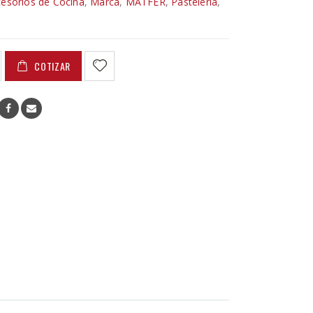
esorios de Cocina
,
Marca
,
MATFER
,
Pastelería
,
COTIZAR