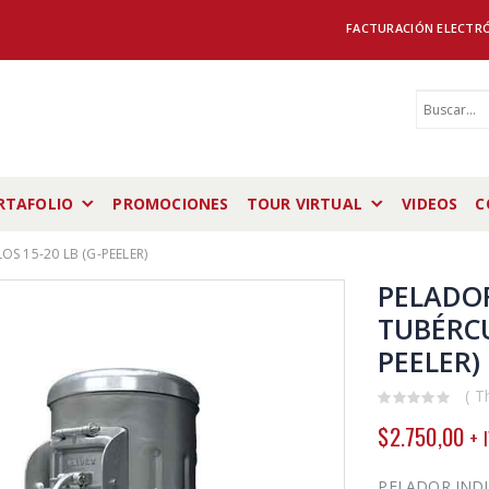
FACTURACIÓN ELECTR
RTAFOLIO
PROMOCIONES
TOUR VIRTUAL
VIDEOS
C
S 15-20 LB (G-PEELER)
PELADOR
TUBÉRCU
PEELER)
( T
0
$
2.750,00
+ 
out
of
5
PELADOR INDU