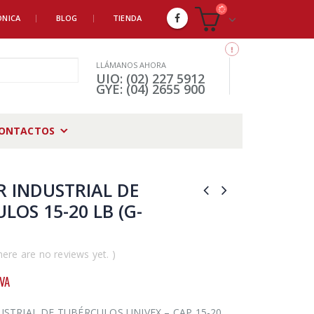
ÓNICA
BLOG
TIENDA
LLÁMANOS AHORA
UIO: (02) 227 5912
GYE: (04) 2655 900
ONTACTOS
 INDUSTRIAL DE
LOS 15-20 LB (G-
here are no reviews yet. )
IVA
STRIAL DE TUBÉRCULOS UNIVEX – CAP 15-20