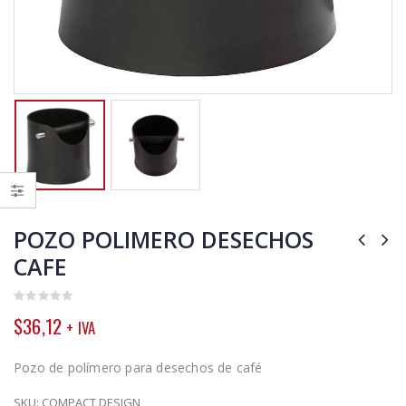
POZO POLIMERO DESECHOS
CAFE
0
$
36,12
+ IVA
out
of
5
Pozo de polímero para desechos de café
SKU:
COMPACT DESIGN