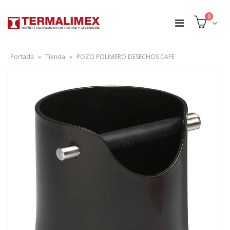
0
Portada
»
Tienda
»
POZO POLIMERO DESECHOS CAFE