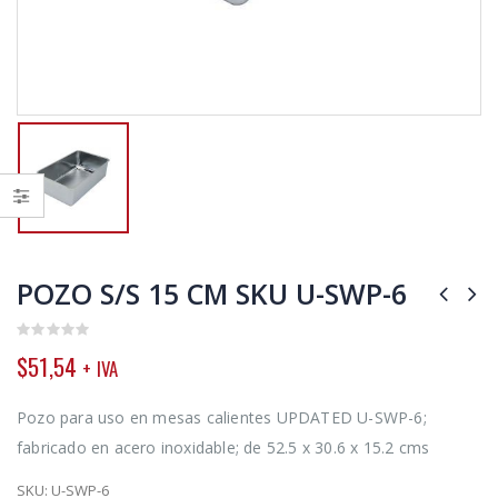
POZO S/S 15 CM SKU U-SWP-6
0
$
51,54
+ IVA
out
of
5
Pozo para uso en mesas calientes UPDATED U-SWP-6;
fabricado en acero inoxidable; de 52.5 x 30.6 x 15.2 cms
SKU:
U-SWP-6