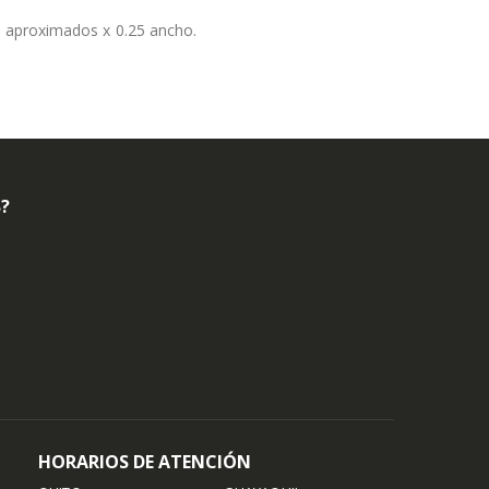
m aproximados x 0.25 ancho.
B?
HORARIOS DE ATENCIÓN