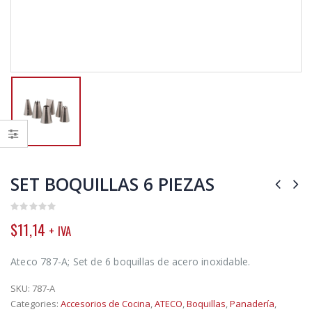
SET BOQUILLAS 6 PIEZAS
0
$
11,14
+ IVA
out
of
5
Ateco 787-A; Set de 6 boquillas de acero inoxidable.
SKU:
787-A
Categories:
Accesorios de Cocina
,
ATECO
,
Boquillas
,
Panadería
,