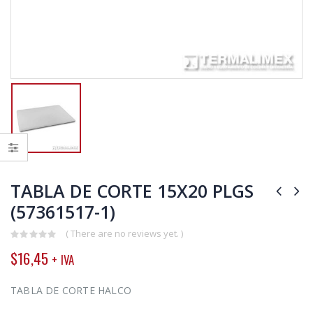
TABLA DE CORTE 15X20 PLGS
(57361517-1)
( There are no reviews yet. )
0
$
16,45
+ IVA
out
of
5
TABLA DE CORTE HALCO