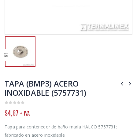
TAPA (BMP3) ACERO
INOXIDABLE (5757731)
0
$
4,67
+ IVA
out
of
5
Tapa para contenedor de baño maría HALCO 5757731;
fabricado en acero inoxidable