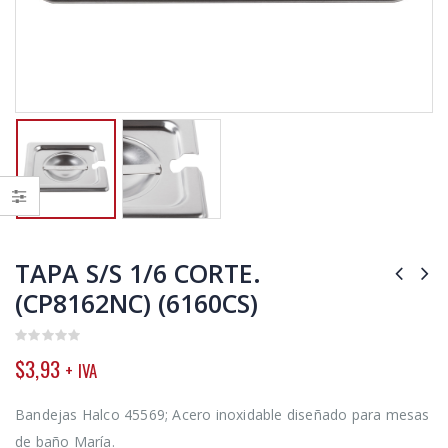
TAPA S/S 1/6 CORTE.
(CP8162NC) (6160CS)
0
$
3,93
+ IVA
out
of
5
Bandejas Halco 45569; Acero inoxidable diseñado para mesas
de baño María.