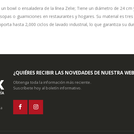
un bowl o ensaladera de la línea Zelie; Tiene un diámetro de 24 cm y
 sopas o guarniciones en restaurantes y hogares. Su material es tre
porta hasta 2,000 ciclos de lavado industrial, lo que garantiza su dur
¿QUIÉRES RECIBIR LAS NOVEDADES DE NUESTRA WE
Obtenga toda la información más reciente.
Suscríbete hoy al boletín informativo.
la