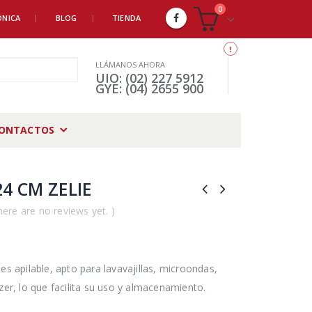
0
ÓNICA
BLOG
TIENDA
LLÁMANOS AHORA
UIO: (02) 227 5912
GYE: (04) 2655 900
ONTACTOS
4 CM ZELIE
here are no reviews yet. )
es apilable, apto para lavavajillas, microondas,
zer, lo que facilita su uso y almacenamiento.