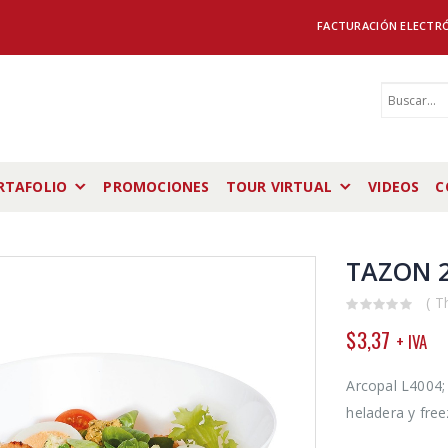
FACTURACIÓN ELECTR
RTAFOLIO
PROMOCIONES
TOUR VIRTUAL
VIDEOS
C
TAZON 2
( T
0
$
3,37
+ IVA
out
of
5
Arcopal L4004; 
heladera y free