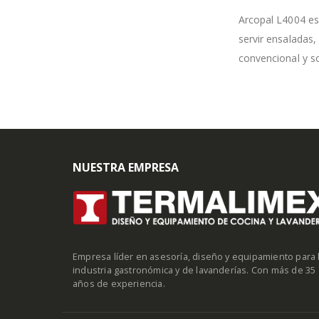
Arcopal L4004 es 
servir ensaladas,
convencional y so
NUESTRA EMPRESA
Empresa líder en asesoría, diseño y equipamiento para 
industria gastronómica y de lavanderías. Con más de 35
años de experiencia.