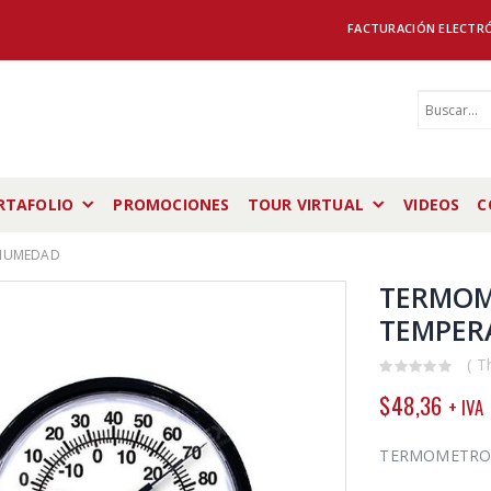
FACTURACIÓN ELECTR
RTAFOLIO
PROMOCIONES
TOUR VIRTUAL
VIDEOS
C
 HUMEDAD
TERMOM
TEMPER
( T
0
$
48,36
+ IVA
out
of
5
TERMOMETRO 