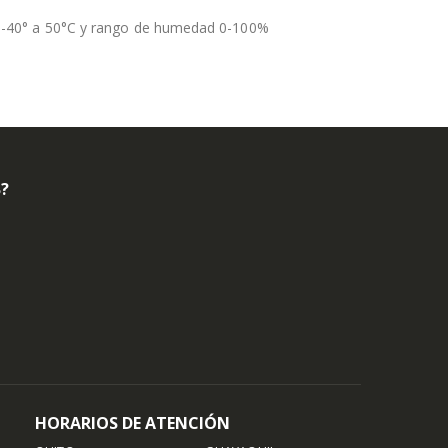
-40° a 50°C y rango de humedad 0-100%
B?
HORARIOS DE ATENCIÓN