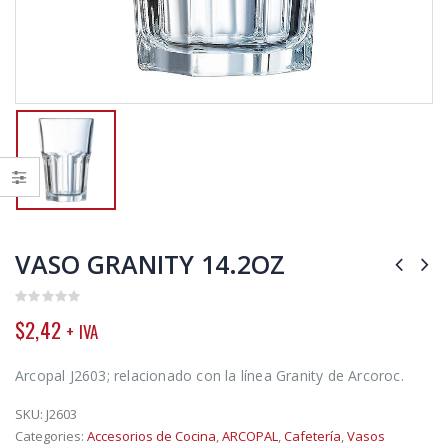
VASO GRANITY 14.2OZ
0
$
2,42
+ IVA
out
of
5
Arcopal J2603; relacionado con la línea Granity de Arcoroc.
SKU:
J2603
Categories:
Accesorios de Cocina
,
ARCOPAL
,
Cafetería
,
Vasos