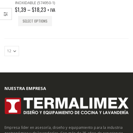
out
INOXIDABLE (574950-1)
of
$
1,39
–
$
18,23
5
+ IVA
SELECT OPTIONS
NUESTRA EMPRESA
Empresa líder en asesoría, diseño y equipamiento para la industria
gastronómica y de lavanderías. Con más de 35 años de experiencia.