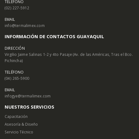
TELÉFONO
(02) 227-5912
EMAIL
info@termalimex.com
INFORMACIÓN DE CONTACTOS GUAYAQUIL
DIRECCIÓN
Virgilio Jaime Salinas 1-2 y 4to Pasaje (Av. de las Américas, Tras el Bco.
Pichincha)
TELÉFONO
(04) 265-5900
EMAIL
infogye@termalimex.com
NUESTROS SERVICIOS
Capacitación
Asesoría & Diseño
Servicio Técnico