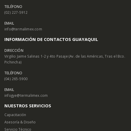
TELÉFONO
(02) 227-5912
EMAIL
info@termalimex.com
INFORMACIÓN DE CONTACTOS GUAYAQUIL
DIRECCIÓN
Virgilio Jaime Salinas 1-2 y 4to Pasaje (Av. de las Américas, Tras el Bco.
Pichincha)
TELÉFONO
(04) 265-5900
EMAIL
infogye@termalimex.com
NUESTROS SERVICIOS
Capacitación
Asesoría & Diseño
Servicio Técnico