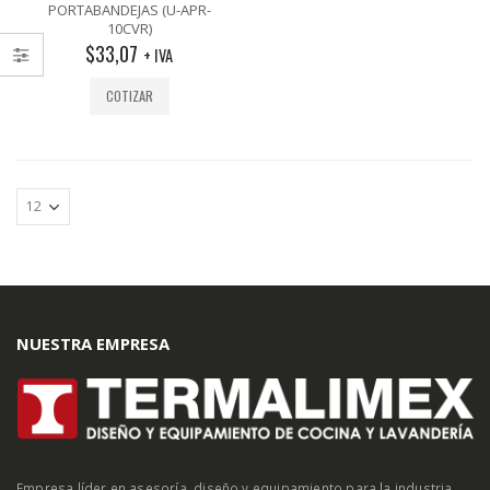
out
PORTABANDEJAS (U-APR-
of
10CVR)
5
$
33,07
+ IVA
COTIZAR
NUESTRA EMPRESA
Empresa líder en asesoría, diseño y equipamiento para la industria