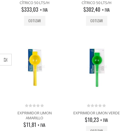
out
out
CÍTRICO 50 LTS/H
CÍTRICO 50 LTS/H
of
of
$
333,03
$
302,40
5
5
+ IVA
+ IVA
COTIZAR
COTIZAR
0
0
EXPRIMIDOR LIMON
EXPRIMIDOR LIMON VERDE
out
out
AMARILLO
$
10,23
+ IVA
of
of
$
11,81
5
5
+ IVA
COTIZAR