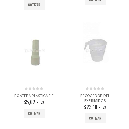
COTIZAR
0
0
PONTERA PLÁSTICA EJE
RECOGEDOR DEL
out
out
EXPRIMIDOR
$
5,62
+ IVA
of
of
$
23,18
5
5
+ IVA
COTIZAR
COTIZAR