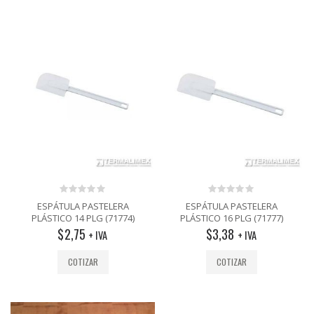
0
0
ESPÁTULA PASTELERA
ESPÁTULA PASTELERA
out
out
PLÁSTICO 14 PLG (71774)
PLÁSTICO 16 PLG (71777)
of
of
$
2,75
$
3,38
5
5
+ IVA
+ IVA
COTIZAR
COTIZAR