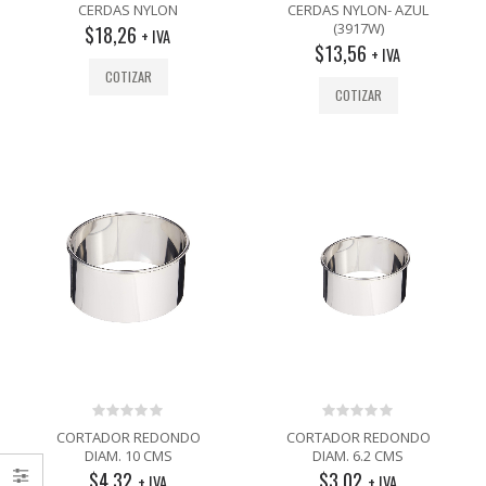
out
out
CERDAS NYLON
CERDAS NYLON- AZUL
of
of
(3917W)
$
18,26
5
5
+ IVA
$
13,56
+ IVA
COTIZAR
COTIZAR
0
0
CORTADOR REDONDO
CORTADOR REDONDO
out
out
DIAM. 10 CMS
DIAM. 6.2 CMS
of
of
$
4,32
$
3,02
5
5
+ IVA
+ IVA