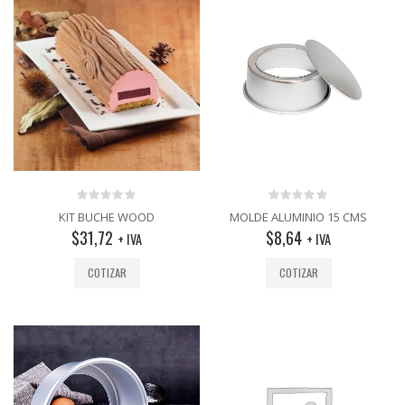
0
0
KIT BUCHE WOOD
MOLDE ALUMINIO 15 CMS
out
out
$
31,72
$
8,64
+ IVA
+ IVA
of
of
5
5
COTIZAR
COTIZAR