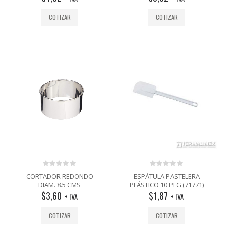
COTIZAR
COTIZAR
0
0
CORTADOR REDONDO
ESPÁTULA PASTELERA
out
out
DIAM. 8.5 CMS
PLÁSTICO 10 PLG (71771)
of
of
$
3,60
$
1,87
5
5
+ IVA
+ IVA
COTIZAR
COTIZAR