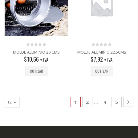
0
0
MOLDE ALUMINIO 20 CMS
MOLDE ALUMINIO 22.5CMS
out
out
$
10,66
$
7,92
+ IVA
+ IVA
of
of
5
5
COTIZAR
COTIZAR
…
1
2
4
5