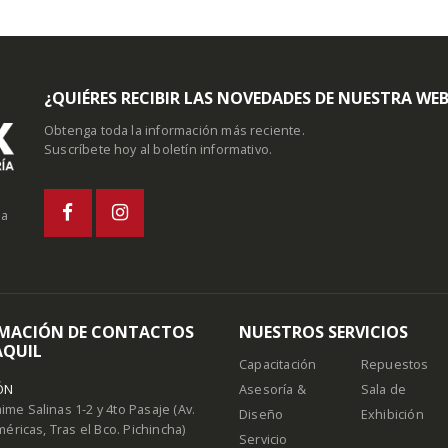
¿QUIÉRES RECIBIR LAS NOVEDADES DE NUESTRA WE
Obtenga toda la información más reciente.
Suscríbete hoy al boletín informativo.
la
MACIÓN DE CONTACTOS
NUESTROS SERVICIOS
QUIL
Capacitación
Repuestos
ÓN
Asesoría &
Sala de
Jaime Salinas 1-2 y 4to Pasaje (Av.
Diseño
Exhibición
méricas, Tras el Bco. Pichincha)
Servicio