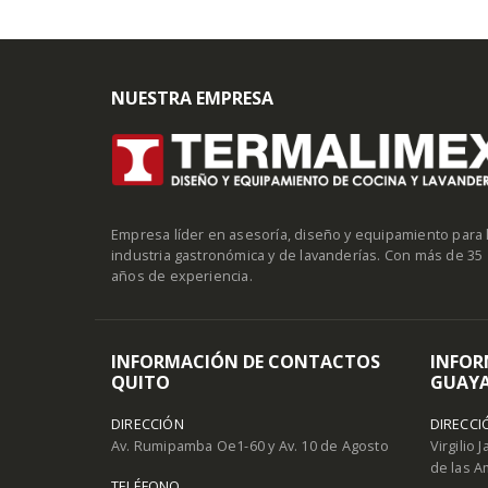
NUESTRA EMPRESA
Empresa líder en asesoría, diseño y equipamiento para 
industria gastronómica y de lavanderías. Con más de 35
años de experiencia.
INFORMACIÓN DE CONTACTOS
INFOR
QUITO
GUAYA
DIRECCIÓN
DIRECCI
Av. Rumipamba Oe1-60 y Av. 10 de Agosto
Virgilio 
de las A
TELÉFONO