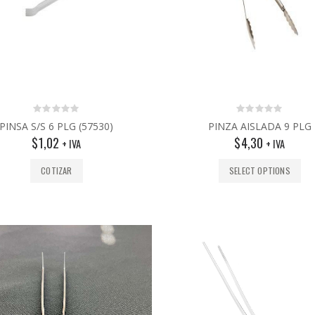
0
0
PINSA S/S 6 PLG (57530)
PINZA AISLADA 9 PLG
out
out
$
1,02
$
4,30
of
of
+ IVA
+ IVA
5
5
COTIZAR
SELECT OPTIONS