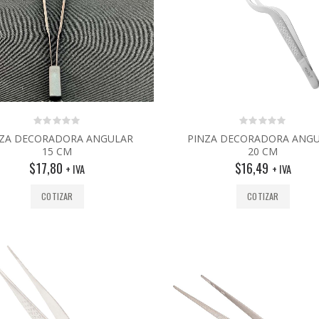
0
0
NZA DECORADORA ANGULAR
PINZA DECORADORA ANG
out
out
15 CM
20 CM
of
of
5
5
$
17,80
$
16,49
+ IVA
+ IVA
COTIZAR
COTIZAR