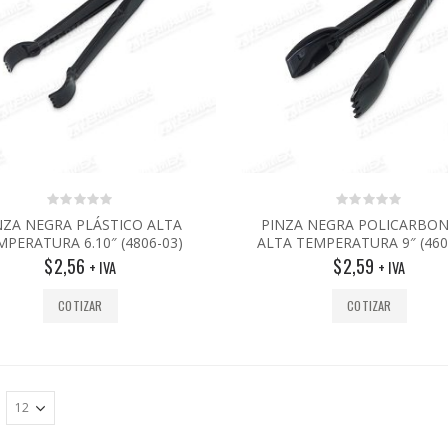
0
0
NZA NEGRA PLÁSTICO ALTA
PINZA NEGRA POLICARBO
out
out
MPERATURA 6.10″ (4806-03)
ALTA TEMPERATURA 9″ (460
of
of
5
5
$
2,56
$
2,59
+ IVA
+ IVA
COTIZAR
COTIZAR