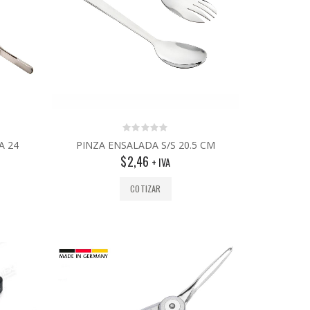
0
A 24
PINZA ENSALADA S/S 20.5 CM
out
$
2,46
of
+ IVA
5
COTIZAR