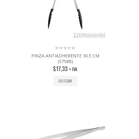
0
PINZA ANTIADHERENTE 30.5 CM
out
(57588)
of
5
$
17,33
+ IVA
COTIZAR