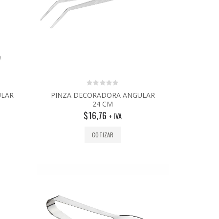
0
ULAR
PINZA DECORADORA ANGULAR
out
24 CM
of
5
$
16,76
+ IVA
COTIZAR