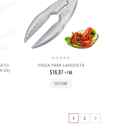
0
NATO
PINZA PARA LANGOSTA
out
9-03)
$
16,87
of
+ IVA
5
COTIZAR
1
2