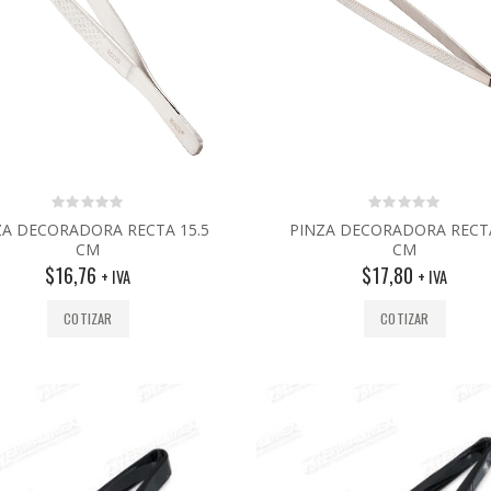
0
0
ZA DECORADORA RECTA 15.5
PINZA DECORADORA RECT
out
out
CM
CM
of
of
5
5
$
16,76
$
17,80
+ IVA
+ IVA
COTIZAR
COTIZAR