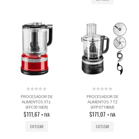
0
0
PROCESADOR DE
PROCESADOR DE
out
out
ALIMENTOS 5Tz.
ALIMENTOS 7 TZ
of
of
(KFC0516ER)
(KFP0719BM)
5
5
$
111,67
$
171,07
+ IVA
+ IVA
COTIZAR
COTIZAR