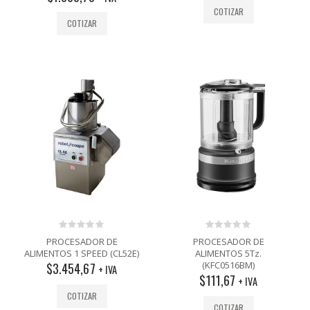
COTIZAR
COTIZAR
0
0
PROCESADOR DE
PROCESADOR DE
out
out
ALIMENTOS 1 SPEED (CL52E)
ALIMENTOS 5Tz.
of
of
(KFC0516BM)
$
3.454,67
5
5
+ IVA
$
111,67
+ IVA
COTIZAR
COTIZAR