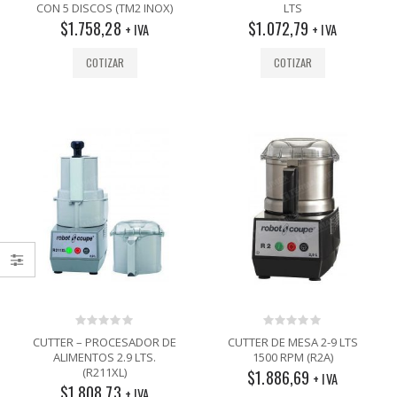
out
out
CON 5 DISCOS (TM2 INOX)
LTS
of
of
$
1.758,28
$
1.072,79
5
5
+ IVA
+ IVA
COTIZAR
COTIZAR
0
0
CUTTER – PROCESADOR DE
CUTTER DE MESA 2-9 LTS
out
out
ALIMENTOS 2.9 LTS.
1500 RPM (R2A)
of
of
(R211XL)
$
1.886,69
5
5
+ IVA
$
1.808,73
+ IVA