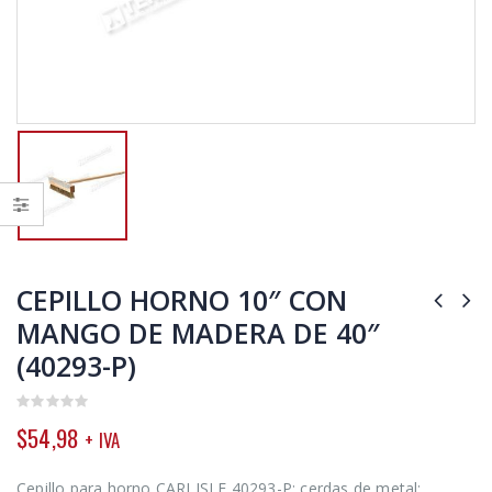
CEPILLO HORNO 10″ CON
MANGO DE MADERA DE 40″
(40293-P)
0
$
54,98
+ IVA
out
of
5
Cepillo para horno CARLISLE 40293-P; cerdas de metal;