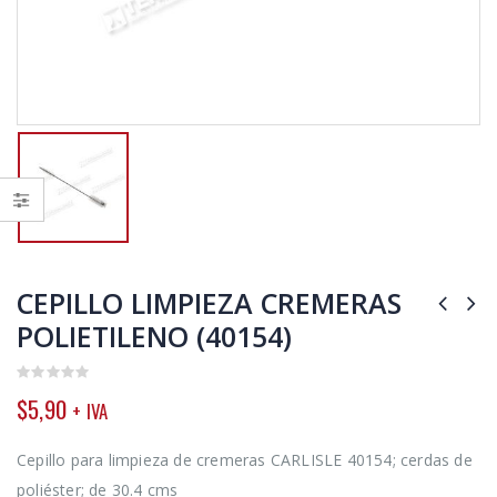
CEPILLO LIMPIEZA CREMERAS
POLIETILENO (40154)
0
$
5,90
+ IVA
out
of
5
Cepillo para limpieza de cremeras CARLISLE 40154; cerdas de
poliéster; de 30.4 cms