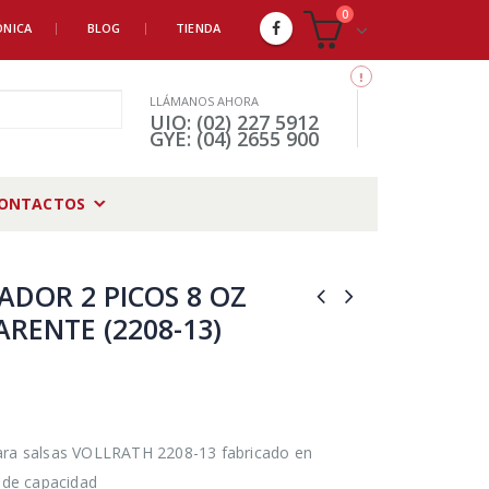
0
ÓNICA
BLOG
TIENDA
LLÁMANOS AHORA
UIO: (02) 227 5912
GYE: (04) 2655 900
ONTACTOS
ADOR 2 PICOS 8 OZ
RENTE (2208-13)
ara salsas VOLLRATH 2208-13 fabricado en
z de capacidad