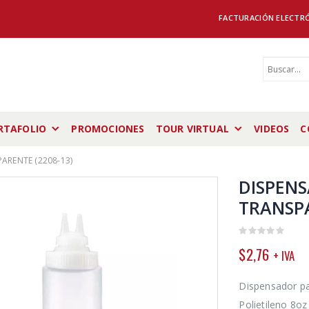
FACTURACIÓN ELECTR
RTAFOLIO
PROMOCIONES
TOUR VIRTUAL
VIDEOS
C
ARENTE (2208-13)
DISPENS
TRANSPA
0
$
2,76
+ IVA
out
of
5
Dispensador p
Polietileno 8o