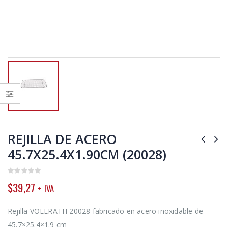
REJILLA DE ACERO
45.7X25.4X1.90CM (20028)
0
$
39,27
+ IVA
out
of
5
Rejilla VOLLRATH 20028 fabricado en acero inoxidable de
45.7×25.4×1.9 cm